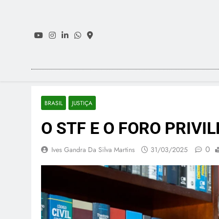
Skip
to
content
BRASIL
JUSTIÇA
O STF E O FORO PRIVI
0
Ives Gandra Da Silva Martins
31/03/2025