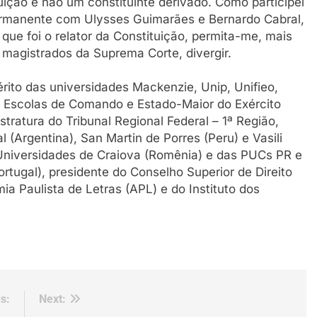
tuição e não um constituinte derivado. Como participei
ermanente com Ulysses Guimarães e Bernardo Cabral,
ue foi o relator da Constituição, permita-me, mais
 magistrados da Suprema Corte, divergir.
rito das universidades Mackenzie, Unip, Unifieo,
 Escolas de Comando e Estado-Maior do Exército
tratura do Tribunal Regional Federal – 1ª Região,
 (Argentina), San Martin de Porres (Peru) e Vasili
 Universidades de Craiova (Romênia) e das PUCs PR e
rtugal), presidente do Conselho Superior de Direito
a Paulista de Letras (APL) e do Instituto dos
s:
Next: