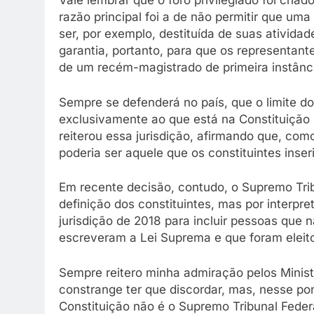
Vale lembrar que o foro privilegiado foi cria
razão principal foi a de não permitir que um
ser, por exemplo, destituída de suas ativid
garantia, portanto, para que os representan
de um recém-magistrado de primeira instânc
Sempre se defenderá no país, que o limite do f
exclusivamente ao que está na Constituição
reiterou essa jurisdição, afirmando que, como
poderia ser aquele que os constituintes ins
Em recente decisão, contudo, o Supremo Trib
definição dos constituintes, mas por interpre
jurisdição de 2018 para incluir pessoas que 
escreveram a Lei Suprema e que foram eleit
Sempre reitero minha admiração pelos Minis
constrange ter que discordar, mas, nesse pon
Constituição não é o Supremo Tribunal Federa