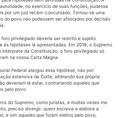
do para hipóteses bem definidas na Constituição. A
a autoridade, no exercício de suas funções, pudesse
ades por um juiz recém-concursado. Tornou-se uma
tes do povo não pudessem ser afastados por decisão
ia.
oro privilegiado deveria ser restrito e sujeito
 e às hipóteses lá apresentadas. Em 2018, o Supremo
 intérprete da Constituição, o foro privilegiado só
eriram na nossa Carta Magna.
unal Federal alargou essa hipótese, não por
tação extensiva da Corte, alterando sua própria
não deveriam lá estar, contrariando aqueles que
os pelo povo.
tros do Supremo, como juristas, e muitas vezes me
to, preciso divergir: quem escreve e elabora a
l, e sim aqueles que foram eleitos pelo povo,