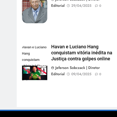
Andreia Tarelow
Editorial
29/04/2025
0
Havan e Luciano Hang
Havan e Luciano
conquistam vitória inédita na
Hang
Justiça contra golpes online
conquistam
vitória inédita na
Jeferson Sobczack | Diretor
Justiça contra
Editorial
09/04/2025
0
golpes online