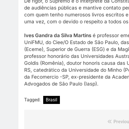
De rigor, o Supremo é o intérprete da Consti
de audiências públicas e mantive contato p
com quem tenho numerosos livros escritos e q
uma vez, com o devido o respeito a todos os
Ives Gandra da Silva Martins
é professor emé
UniFMU, do Ciee/O Estado de São Paulo, das
(Eceme), Superior de Guerra (ESG) e da Magis
professor honorário das Universidades Austral
Goldis (Romênia), doutor honoris causa das
RS, catedrático da Universidade do Minho (Po
da Fecomercio -SP, ex-presidente da Academi
Advogados de São Paulo (Iasp).
Tagged:
Brasil
Previou
Navegação