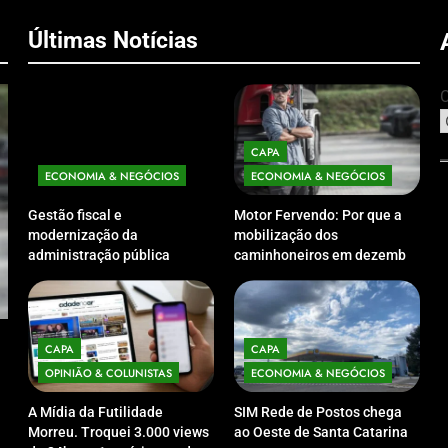
Últimas Notícias
C
CAPA
ECONOMIA & NEGÓCIOS
ECONOMIA & NEGÓCIOS
Gestão fiscal e
Motor Fervendo: Por que a
modernização da
mobilização dos
administração pública
caminhoneiros em dezembro
pautam encontro dos
é o aviso que Brasília não
Auditores Estaduais de
queria ouvir
CAPA
OPINIÃO & COLUNISTAS
CAP
Finanças Públicas em
Florianópolis
A Mídia da Futilidade Morreu. Troquei 3.000
SIM R
CAPA
CAPA
views de 24h por 1 notícia que dura 10 anos.
Catar
OPINIÃO & COLUNISTAS
ECONOMIA & NEGÓCIOS
25/10/2025
25/
A Mídia da Futilidade
SIM Rede de Postos chega
Morreu. Troquei 3.000 views
ao Oeste de Santa Catarina