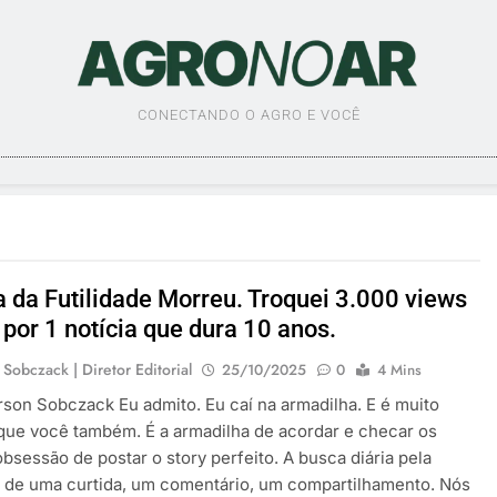
AGRO NO AR
CONECTANDO O AGRO E VOCÊ
a da Futilidade Morreu. Troquei 3.000 views
por 1 notícia que dura 10 anos.
 Sobczack | Diretor Editorial
25/10/2025
0
4 Mins
rson Sobczack Eu admito. Eu caí na armadilha. E é muito
que você também. É a armadilha de acordar e checar os
obsessão de postar o story perfeito. A busca diária pela
 de uma curtida, um comentário, um compartilhamento. Nós