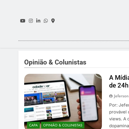
Skip
to
content
Opinião & Colunistas
A Mídi
de 24h 
Jeferson
Por: Jefe
provável 
views. A 
CAPA
OPINIÃO & COLUNISTAS
dopamina