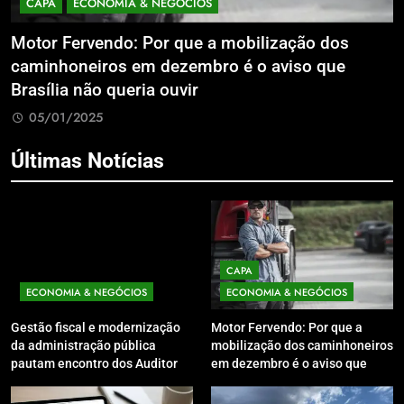
CAPA
ECONOMIA & NEGÓCIOS
Motor Fervendo: Por que a mobilização dos
A
caminhoneiros em dezembro é o aviso que
v
s
Brasília não queria ouvir
05/01/2025
Últimas Notícias
CAPA
ECONOMIA & NEGÓCIOS
ECONOMIA & NEGÓCIOS
Gestão fiscal e modernização
Motor Fervendo: Por que a
da administração pública
mobilização dos caminhoneiros
pautam encontro dos Auditores
em dezembro é o aviso que
Estaduais de Finanças Públicas
Brasília não queria ouvir
em Florianópolis