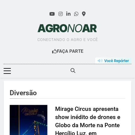
Skip
to
content
AGRO NO AR
CONECTANDO O AGRO E VOCÊ
FAÇA PARTE
Você Repórter
Diversão
Mirage Circus apresenta
show inédito de drones e
Globo da Morte na Ponte
Hercílio Luz, em