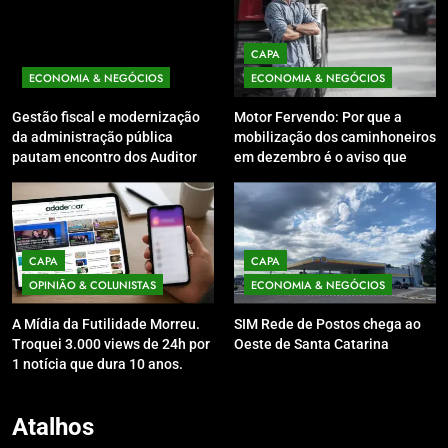
CAPA
ECONOMIA & NEGÓCIOS
ECONOMIA & NEGÓCIOS
Gestão fiscal e modernização
Motor Fervendo: Por que a
da administração pública
mobilização dos caminhoneiros
pautam encontro dos Auditores
em dezembro é o aviso que
Estaduais de Finanças Públicas
Brasília não queria ouvir
em Florianópolis
CAPA
CAPA
OPINIÃO & COLUNISTAS
ECONOMIA & NEGÓCIOS
A Mídia da Futilidade Morreu.
SIM Rede de Postos chega ao
Troquei 3.000 views de 24h por
Oeste de Santa Catarina
1 notícia que dura 10 anos.
Atalhos