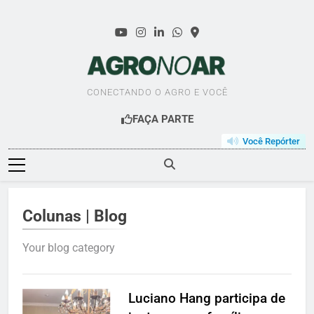
Skip
to
content
AGRO NO AR
CONECTANDO O AGRO E VOCÊ
FAÇA PARTE
Você Repórter
Colunas | Blog
Your blog category
Luciano Hang participa de